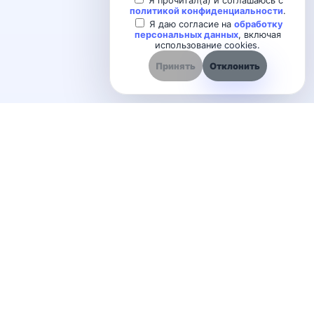
Я прочитал(а) и соглашаюсь с
политикой конфиденциальности
.
Я даю согласие на
обработку
персональных данных
, включая
использование cookies.
Принять
Отклонить
VisGo
Сервис для создания электронных визиток с контактами,
ссылками, заявками и удобным доступом по QR-коду.
Навигация
Создать визитку
Войти
Как пользоваться
Политика конфиденциальности