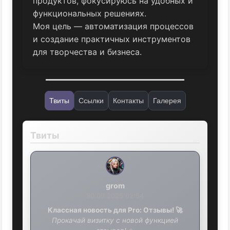
продуктов, фокусируюсь на удобных и
функциональных решениях.
Моя цель — автоматизация процессов
и создание практичных инструментов
для творчества и бизнеса.
Твиты
Ссылки
Контакты
Галерея
Твиты
grom
30.09.2025 02:54
Классная новость для Pro: Отзывы! 🚀
Прокачай визитку с новой функцией