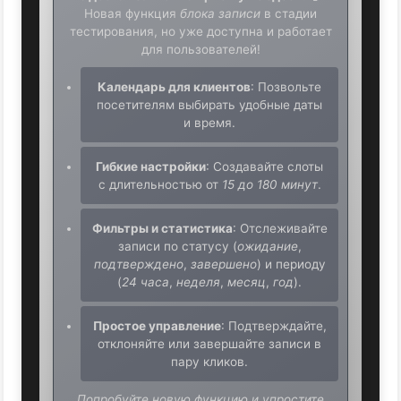
Новая функция
блока записи
в стадии
тестирования, но уже доступна и работает
для пользователей!
Календарь для клиентов
: Позвольте
посетителям выбирать удобные даты
и время.
Гибкие настройки
: Создавайте слоты
с длительностью от
15 до 180 минут
.
Фильтры и статистика
: Отслеживайте
записи по статусу (
ожидание
,
подтверждено
,
завершено
) и периоду
(
24 часа
,
неделя
,
месяц
,
год
).
Простое управление
: Подтверждайте,
отклоняйте или завершайте записи в
пару кликов.
Попробуйте новую функцию и упростите