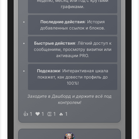
неделю, месяц или год с крутыми
графиками.
Последние действия
: История
добавленных ссылок и блоков.
Быстрые действия
: Лёгкий доступ к
сообщениям, просмотру визитки или
активации PRO.
Подсказки
: Интерактивная шкала
покажет, как довести профиль до
100%!
Заходите в Дашборд и держите всё под
контролем!
👍
1
❤️
1
👏
1
🔥
1