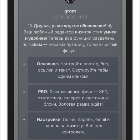
grom
26.09.2025 14:13
🚀
Друзья, у нас крутое обновление!
🚀
Ваш любимый редактор визиток стал
умнее
и удобнее
! Теперь все функции разделены
по
табам
— никаких путаниц, только чистый
фокус.
Основное
: Настройте аватар, био,
ссылки и текст. Сортируйте табы
одним кликом!
PRO
: Эксклюзивные фичи — SEO,
статистика, галерея и кастомные
блоки. Золотая рамка ждёт!
Настройки
: Логин, пароль, email и
пароль на визитку. Всё под
контролем.