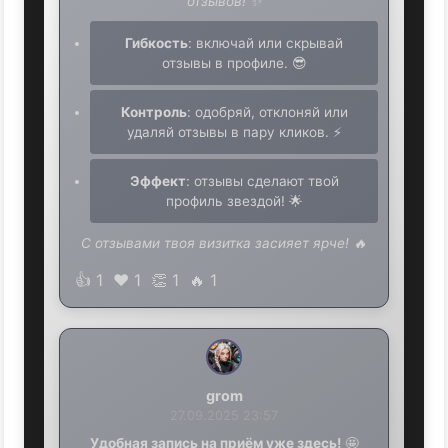
отзывов! ✨
Гибкость
: включай или скрывай
отзывы в профиле. 😎
Контроль
: одобряй, отклоняй или
удаляй отзывы в пару кликов. ⚡
Эффект
: отзывы сделают твой
профиль звездой! 🌟
С отзывами твоя визитка засияет ярче! 🔥
👍
1
❤️
1
👏
1
🔥
1
grom
27.09.2025 23:57
Удобная запись на приём уже здесь!
🤩