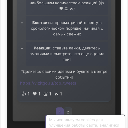
наибольшим количеством реакций (👍
❤️ 👏 🔥)
Все твиты
: просматривайте ленту в
хронологическом порядке, начиная с
самых свежих
Реакции
: ставьте лайки, делитесь
эмоциями и смотрите, кто еще оценил
твит
*Делитесь своими идеями и будьте в центре
событий!
https://vizitgo.ru/top_tweets
👍
1
❤️
1
👏
1
🔥
1
1
2
Мы используем cookies для
улучшения работы сайта, аналитики