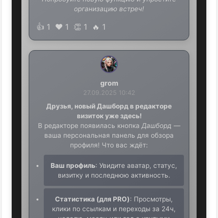
организацию встреч!
👍
1
❤️
1
👏
1
🔥
1
grom
27.09.2025 10:42
Друзья, новый Дашборд в редакторе
визиток уже здесь!
В редакторе появилась кнопка
Дашборд
—
ваша персональная панель для обзора
профиля! Что вас ждёт:
Ваш профиль
: Увидите аватар, статус,
визитку и последнюю активность.
Статистика (для PRO)
: Просмотры,
клики по ссылкам и переходы за 24ч,