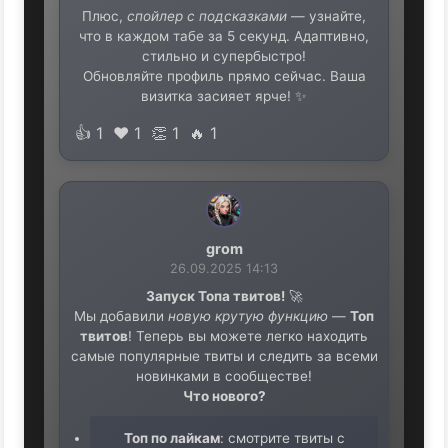
Плюс,
спойлер с подсказками
— узнайте,
что в каждом табе за 5 секунд. Адаптивно,
стильно и супербыстро!
Обновляйте профиль прямо сейчас. Ваша
визитка засияет ярче! ✨
👍
1
❤️
1
👏
1
🔥
1
grom
26.09.2025 14:13
Запуск Топа твитов!
🚀
Мы добавили
новую крутую функцию
—
Топ
твитов
! Теперь вы можете легко находить
самые популярные твиты и следить за всеми
новинками в сообществе!
Что нового?
Топ по лайкам
: смотрите твиты с