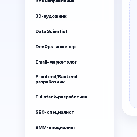
Все направления
3D-художник
Data Scientist
DevOps-инженер
Email-маркетолог
Frontend/Backend-
разработчик
Fullstack-разработчик
SEO-специалист
SMM-специалист