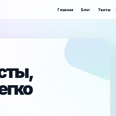
Главная
Блог
Твиты
сты,
егко