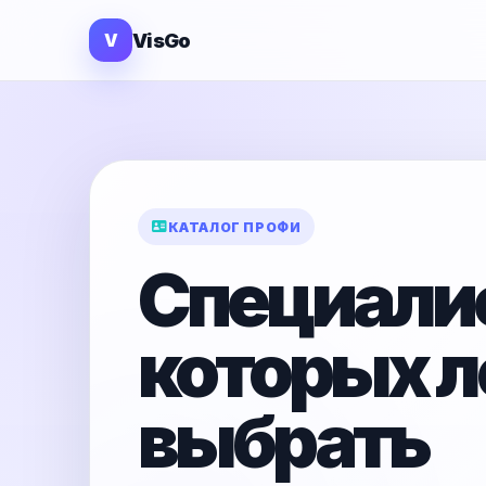
VisGo
V
КАТАЛОГ ПРОФИ
Специали
которых л
выбрать